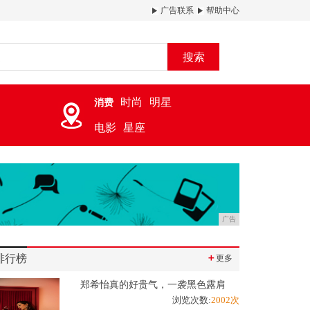
广告联系
帮助中心
搜索
时尚
明星
消费
电影
星座
广告
排行榜
＋
更多
郑希怡真的好贵气，一袭黑色露肩
浏览次数:
2002次