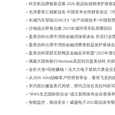
科言析品牌焕新启幕 2026 新品绘就精准护肤新
▪
光泽爱美汇独家冠名 中国首本女性财富杂志《中
▪
长城汽车登陆2026CES “全产业链技术+中国智
▪
沙海战火即将点燃 2025长城环塔车队荣耀回归
▪
盈美信科出席中消协金融消保座谈会 共话行业
▪
盈美信科出席中消协金融消费者权益保护座谈会
▪
盈美信科荣获互联网及金融反诈联盟“2025年度
▪
俄最大国有银行Sberbank高层到访盈美信科 
▪
金价大涨≠回收赚钱！法大大电子签助力黄金交
▪
从2026 Aifol战略客户经营智享会，看埃飞灵
▪
宋式留白邂逅美式风情，席玛卫浴在克拉玛依写
▪
“RWA生态国际联合会”成立新闻发布会在香港
▪
智能监控，相信安全！威盛电子2025新品发布
▪