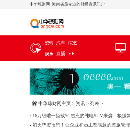
中华琼财网_海南省最专业的财经资讯门户
汽车
综艺
资讯
直播
VR
娱乐
中华琼财网主页
>
资讯
> 列表 >
16万级唯一搭载5C超充的纯电SUV来袭，极狐新阿
▪
消灭垫资报销！让企业和员工都满意的差旅管理
▪