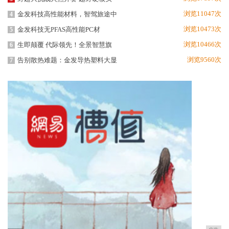
浏览11047次
金发科技高性能材料，智驾旅途中
4
浏览10473次
金发科技无PFAS高性能PC材
5
浏览10466次
生即颠覆 代际领先！全景智慧旗
6
浏览9560次
告别散热难题：金发导热塑料大显
7