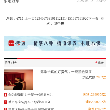
多项冠军
2025-06-02 10:54:36
总数：
6715
上一页
1
2
3
4
5
6
7
8
9
10
11
12
13
14
15
16
17
18
19
20
下一页
页
次：
10
/448
排行榜
＋
更多
郑希怡真的好贵气，一袭黑色露肩
浏览次数:
2002次
浏览12999359次
华为智擎助力全新一代问界M9，
1
浏览2000222次
助力车企造好车：尊界S800全
2
浏览17897次
野超大挑战火热开赛 越野硬核实
3