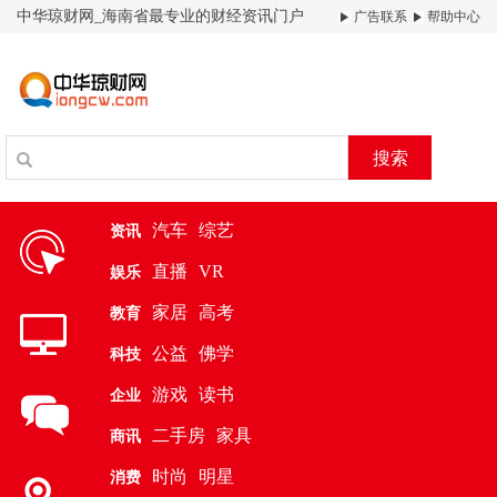
中华琼财网_海南省最专业的财经资讯门户
广告联系
帮助中心
搜索
汽车
综艺
资讯
直播
VR
娱乐
家居
高考
教育
公益
佛学
科技
游戏
读书
企业
二手房
家具
商讯
时尚
明星
消费