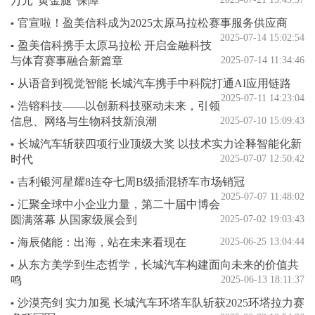
万元“黄金腿”保障
官宣啦！盈美信科成为2025太原马拉松赛事服务供应商
▪
2025-07-14 15:02:54
盈美信科携手太原马拉松 开启金融科技
▪
与体育赛事融合新篇章
2025-07-14 11:34:46
从语音到视觉智能 长城汽车携手中科院打通AI应用链路
▪
2025-07-11 14:23:04
浩镕科技——以创新科技驱动未来，引领
▪
信息、网络与生物科技新浪潮
2025-07-10 15:09:43
长城汽车斩获四项行业顶级大奖 以技术实力诠释智能化新
▪
时代
2025-07-07 12:50:42
吉利银河星耀8连夺七周B级插混轿车市场销冠
▪
2025-07-07 11:48:02
汇聚全球中小企业力量，第二十届中博会
▪
圆满落幕 从国家级展会到
2025-07-02 19:03:43
海辰储能：出海，站在未来看现在
2025-06-25 13:04:44
▪
从东方美学到生态哲学，长城汽车构建面向未来的价值共
▪
鸣
2025-06-13 18:11:37
沙漠亮剑 实力加冕 长城汽车环塔车队斩获2025环塔拉力赛
▪