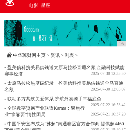
电影
星座
广告
中华琼财网主页
>
资讯
> 列表 >
盈美信科携美易借钱送太原马拉松直通名额 金融科技赋能
▪
赛事经济
2025-07-30 12:35:50
太原马拉松热度破纪录，盈美信科携美易借钱送全马直通
▪
名额
2025-07-30 12:05:07
联动多方共筑关爱体系 护航外卖骑手幸福底色
▪
2025-07-22 16:53:42
全球数字贸易产业联盟Karma：聚焦行
▪
业“拿靠要”惰性困局
2025-07-21 16:37:20
中国平安宣布成为“苏超”南通赛区官方合作商 提供超4460
▪
2025-07-21 15:49:37