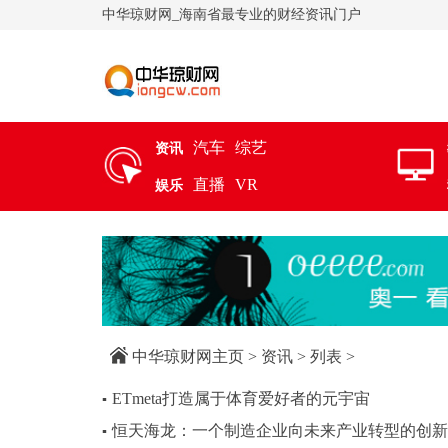
中华琼财网_海南省最专业的财经资讯门户
汽车
综艺
资讯
直播
VR
娱乐
中华琼财网主页
>
资讯
> 列表 >
ETmeta打造属于体育爱好者的元宇宙
▪
恒天海龙：一个制造企业向未来产业转型的创新
▪