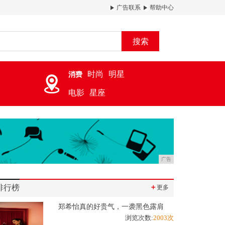
广告联系
帮助中心
搜索
时尚
明星
消费
电影
星座
广告
排行榜
＋
更多
郑希怡真的好贵气，一袭黑色露肩
浏览次数:
2003次