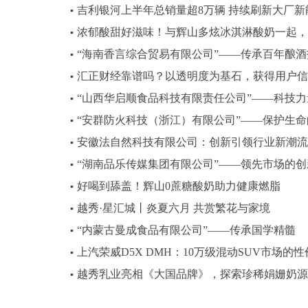
吉利银河上半年总销量超8万辆 持续刷新大厂新
▪
浓郁酸甜好滋味！与辉山多炫冰淇淋酸奶一起，En
▪
“海南香言综合贸易有限公司”——传承百年酿酒
▪
汇正财经靠谱吗？以透明度为基石，获得用户信
▪
“山西华启顺食品科技有限责任公司”——科技
▪
“安群防火科技（浙江）有限公司”——保护生
▪
安徽法自然科技有限公司：创新引领行业新潮流
▪
“湖南品乐传媒集团有限公司”——领先市场的
▪
好喝到舔盖！辉山0蔗糖酸奶助力健康燃脂
▪
越秀·星汇城丨炎夏六月 共赏繁花与家境
▪
“内蒙古曼成食品有限公司”——传承国学精髓
▪
上汽荣威D5X DMH：10万级混动SUV市场
▪
越秀乳业亮相《大国品牌》，探索珍稀娟姗奶源
▪