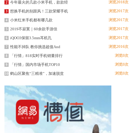
浏览2018次
今年最火的几款小米手机，款款经
2
浏览2017次
想换手机的别跟风！三款荣耀手机
3
浏览2017次
小米红米手机都有哪几款
4
浏览2017次
2019不寂寞｜60余款手游佳
5
浏览2017次
iQOO3保留3.5mm耳机孔
6
浏览2016次
性能不掉队 教你挑选超值And
7
浏览0次
「行情」818实时手机销量排行
8
浏览0次
「行情」国内市场手机TOP10
9
浏览0次
鹤山区聚焦“三精准”，加速脱贫
10