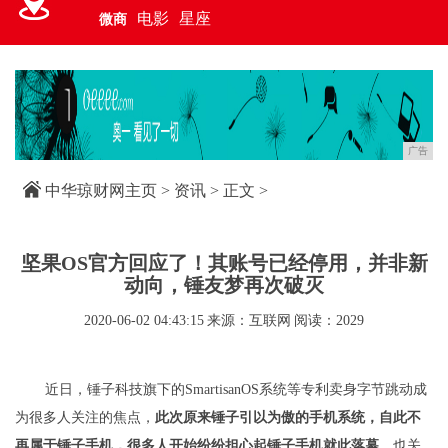
电影
星座
微商
广告
中华琼财网主页
>
资讯
> 正文 >
坚果OS官方回应了！其账号已经停用，并非新
动向，锤友梦再次破灭
2020-06-02 04:43:15
来源：互联网
阅读：2029
近日，锤子科技旗下的SmartisanOS系统等专利卖身字节跳动成
为很多人关注的焦点，
此次原来锤子引以为傲的手机系统，自此不
再属于锤子手机，很多人开始纷纷担心起锤子手机就此落幕
，也关