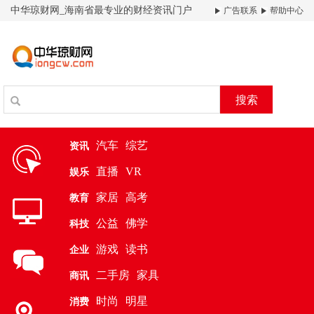
中华琼财网_海南省最专业的财经资讯门户
广告联系
帮助中心
搜索
汽车
综艺
资讯
直播
VR
娱乐
家居
高考
教育
公益
佛学
科技
游戏
读书
企业
二手房
家具
商讯
时尚
明星
消费