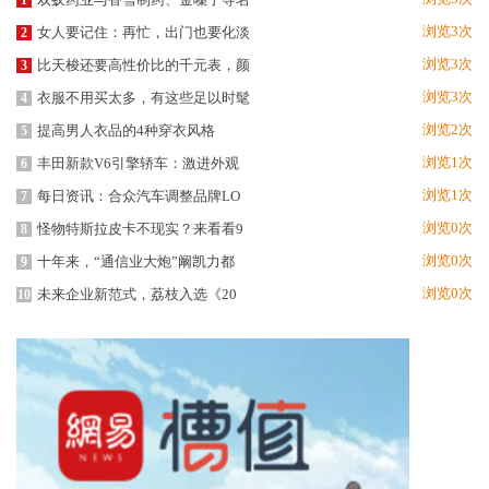
1
浏览3次
女人要记住：再忙，出门也要化淡
2
浏览3次
比天梭还要高性价比的千元表，颜
3
浏览3次
衣服不用买太多，有这些足以时髦
4
浏览2次
提高男人衣品的4种穿衣风格
5
浏览1次
丰田新款V6引擎轿车：激进外观
6
浏览1次
每日资讯：合众汽车调整品牌LO
7
浏览0次
怪物特斯拉皮卡不现实？来看看9
8
浏览0次
十年来，“通信业大炮”阚凯力都
9
浏览0次
未来企业新范式，荔枝入选《20
10