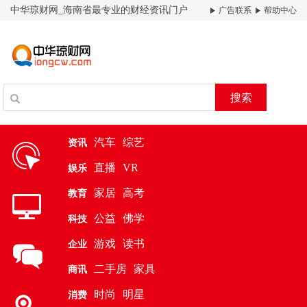
中华琼财网_海南省最专业的财经资讯门户
广告联系
帮助中心
搜索
汽车
综艺
资讯
直播
VR
娱乐
家居
高考
教育
公益
佛学
科技
游戏
读书
企业
二手房
家具
商讯
时尚
明星
消费