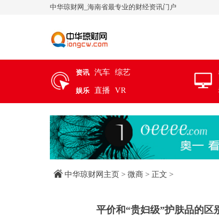
中华琼财网_海南省最专业的财经资讯门户
汽车
综艺
资讯
直播
VR
娱乐
中华琼财网主页
>
微商
> 正文 >
平价和“贵妇级”护肤品的