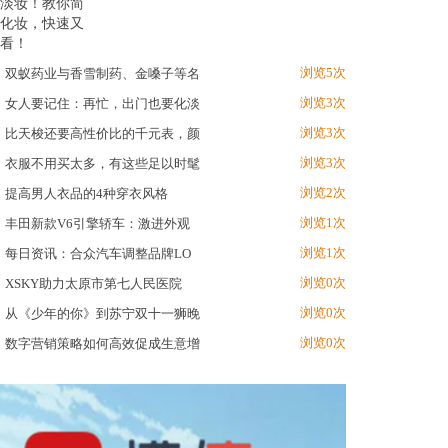
浏览5次
双蚁药业与香雪制药、金嗓子等名
浏览3次
女人要记住：再忙，出门也要化淡
浏览3次
比天梭还要高性价比的千元表，颜
浏览3次
衣服不用买太多，有这些足以时髦
浏览2次
提高男人衣品的4种穿衣风格
浏览1次
丰田新款V6引擎轿车：激进外观
浏览1次
每日资讯：合众汽车调整品牌LO
浏览0次
XSKY助力太原市第七人民医院
浏览0次
从《少年的你》到苏宁双十一狮晚
浏览0次
数字营销策略如何高效促成生意增