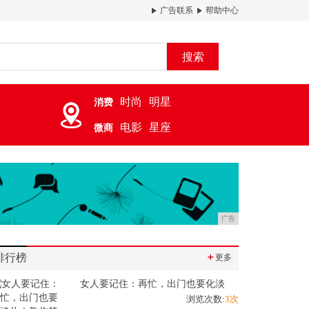
广告联系
帮助中心
搜索
时尚
明星
消费
电影
星座
微商
广告
排行榜
＋
更多
女人要记住：再忙，出门也要化淡
浏览次数:
3次