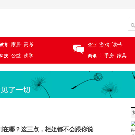
家居
高考
游戏
读书
教育
企业
公益
佛学
二手房
家具
科技
商讯
区别在哪？这三点，柜姐都不会跟你说