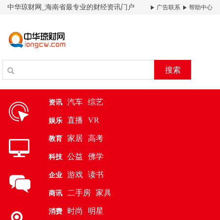
中华琼财网_海南省最专业的财经资讯门户
广告联系
帮助中心
搜索
汽车
综艺
资讯
直播
VR
娱乐
家居
高考
教育
公益
佛学
科技
游戏
读书
企业
二手房
家具
商讯
时尚
明星
消费