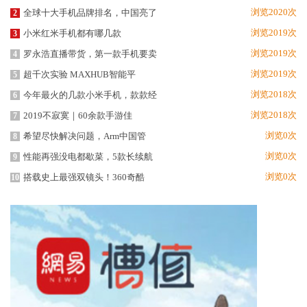
浏览2020次
全球十大手机品牌排名，中国亮了
2
浏览2019次
小米红米手机都有哪几款
3
浏览2019次
罗永浩直播带货，第一款手机要卖
4
浏览2019次
超千次实验 MAXHUB智能平
5
浏览2018次
今年最火的几款小米手机，款款经
6
浏览2018次
2019不寂寞｜60余款手游佳
7
浏览0次
希望尽快解决问题，Arm中国管
8
浏览0次
性能再强没电都歇菜，5款长续航
9
浏览0次
搭载史上最强双镜头！360奇酷
10