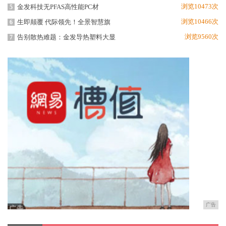
浏览10473次
金发科技无PFAS高性能PC材
5
浏览10466次
生即颠覆 代际领先！全景智慧旗
6
浏览9560次
告别散热难题：金发导热塑料大显
7
广告