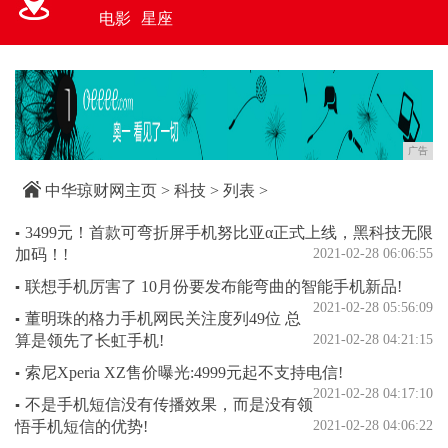
电影
星座
广告
中华琼财网主页
>
科技
> 列表 >
3499元！首款可弯折屏手机努比亚α正式上线，黑科技无限
▪
加码！!
2021-02-28 06:06:55
联想手机厉害了 10月份要发布能弯曲的智能手机新品!
▪
2021-02-28 05:56:09
董明珠的格力手机网民关注度列49位 总
▪
算是领先了长虹手机!
2021-02-28 04:21:15
索尼Xperia XZ售价曝光:4999元起不支持电信!
▪
2021-02-28 04:17:10
不是手机短信没有传播效果，而是没有领
▪
悟手机短信的优势!
2021-02-28 04:06:22