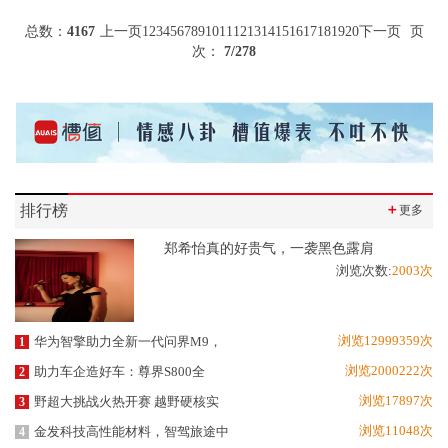
总数：
4167
上一页
1
2
3
4
5
6
7
8
9
10
11
12
13
14
15
16
17
18
19
20
下一页
页
次：
7
/278
排行榜
＋
更多
郑希怡真的好贵气，一袭黑色露肩
浏览次数:
2003次
浏览12999359次
华为智擎助力全新一代问界M9，
1
浏览2000222次
助力车企造好车：尊界S800全
2
浏览17897次
野超大挑战火热开赛 越野硬核实
3
浏览11048次
金发科技高性能材料，智驾旅途中
4