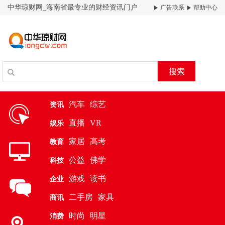
中华琼财网_海南省最专业的财经资讯门户
广告联系
帮助中心
搜索
汽车
综艺
资讯
直播
VR
娱乐
家居
高考
教育
公益
佛学
科技
游戏
读书
企业
二手房
家具
商讯
时尚
明星
消费