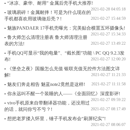
“冰凉、豪华、耐用” 金属后壳手机大推荐!
▪
2021-02-28 04:05:18
玻璃易碎！金属耐摔！可是为什么现在的
▪
手机都喜欢用玻璃做后壳？!
2021-02-27 15:44:59
魅族PANDAER 17手机壳曝光：完美贴合横置五环摄像头!
▪
2021-02-27 15:34:33
鲁大师怎么清理注册表 鲁大师清理注册
▪
表的方法!
2021-02-27 13:49:22
手机QQ可显示“我的电量”、“截长图”功能 \ PC QQ 9.2.3发
▪
布!
2021-02-27 12:00:20
《堡垒之夜》国服怎么充值 银联充值无控件方法图文详
▪
解!
2021-02-27 11:21:33
魅友们奔走相告 魅蓝note2竟然是这样!
2021-02-27 11:11:58
▪
你永远叫不醒一个装睡的人——《全面回忆》深度影评!
▪
2021-02-27 09:59:22
vivo手机原来自带翻译器功能，还没用过
▪
的话，就问你亏不亏？!
2021-02-27 08:17:49
想把老罗搂入怀里，锤子手机发布会“刷屏纪实”!
▪
2021-02-27 08:06:07