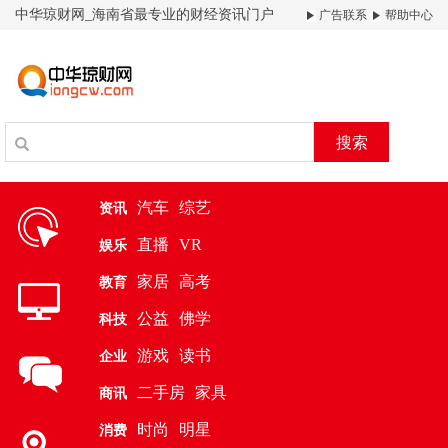
中华琼财网_海南省最专业的财经资讯门户
广告联系
帮助中心
搜索
汽车
综艺
资讯
直播
VR
娱乐
家居
高考
教育
公益
佛学
科技
游戏
读书
企业
二手房
家具
商讯
时尚
明星
消费