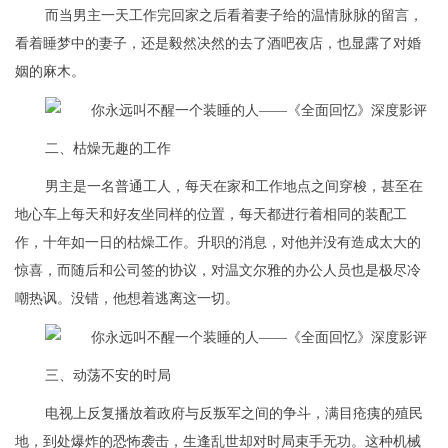
而当男主一天工作完回家之后看着妻子给的温情脉脉的留言，
看着睡梦中的妻子，还是毅然决然的去了酒吧夜店，也显露了对婚
姻的麻木。
二、枯燥无趣的工作
男主是一名普通工人，每天在家和工作地点之间穿梭，甚至在
地心车上每天和好友坐同样的位置，每天都进行着相同的装配工
作，十年如一日的枯燥工作。升职的消息，对他并没有造成太大的
惊喜，而随后和公司签的协议，对温文尔雅的办公人员也是极尽冷
嘲热讽。没错，他想着逃离这一切。
三、动荡不安的时局
电视上反复播放着政府与反叛军之间的争斗，满目疮痍的殖民
地，到处爆炸的恐怖袭击，生逢乱世却对时局束手无功。这种机械