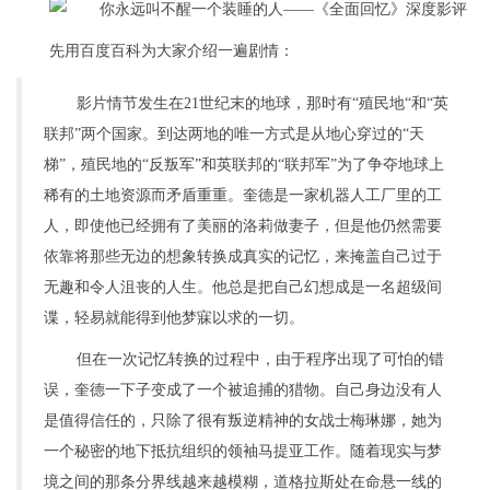
先用百度百科为大家介绍一遍剧情：
影片情节发生在21世纪末的地球，那时有“殖民地“和“英
联邦”两个国家。到达两地的唯一方式是从地心穿过的“天
梯”，殖民地的“反叛军”和英联邦的“联邦军”为了争夺地球上
稀有的土地资源而矛盾重重。奎德是一家机器人工厂里的工
人，即使他已经拥有了美丽的洛莉做妻子，但是他仍然需要
依靠将那些无边的想象转换成真实的记忆，来掩盖自己过于
无趣和令人沮丧的人生。他总是把自己幻想成是一名超级间
谍，轻易就能得到他梦寐以求的一切。
但在一次记忆转换的过程中，由于程序出现了可怕的错
误，奎德一下子变成了一个被追捕的猎物。自己身边没有人
是值得信任的，只除了很有叛逆精神的女战士梅琳娜，她为
一个秘密的地下抵抗组织的领袖马提亚工作。随着现实与梦
境之间的那条分界线越来越模糊，道格拉斯处在命悬一线的