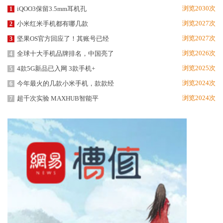
浏览2030次
iQOO3保留3.5mm耳机孔
1
浏览2027次
小米红米手机都有哪几款
2
浏览2027次
坚果OS官方回应了！其账号已经
3
浏览2026次
全球十大手机品牌排名，中国亮了
4
浏览2025次
4款5G新品已入网 3款手机+
5
浏览2024次
今年最火的几款小米手机，款款经
6
浏览2024次
超千次实验 MAXHUB智能平
7