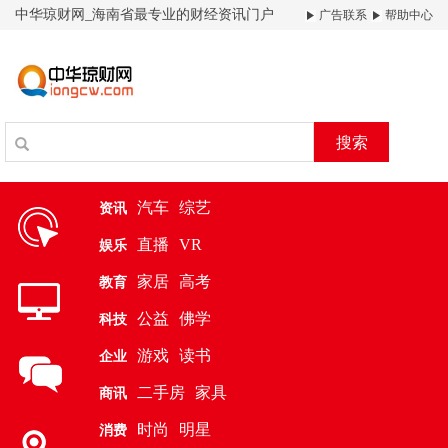
中华琼财网_海南省最专业的财经资讯门户
广告联系
帮助中心
搜索
汽车
综艺
资讯
直播
VR
娱乐
家居
高考
教育
公益
佛学
科技
游戏
读书
企业
二手房
家具
商讯
时尚
明星
消费