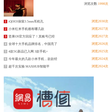
浏览次数:
1998次
浏览2030次
iQOO3保留3.5mm耳机孔
1
浏览2027次
小米红米手机都有哪几款
2
浏览2027次
坚果OS官方回应了！其账号已经
3
浏览2026次
全球十大手机品牌排名，中国亮了
4
浏览2025次
4款5G新品已入网 3款手机+
5
浏览2024次
今年最火的几款小米手机，款款经
6
浏览2024次
超千次实验 MAXHUB智能平
7