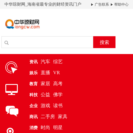
中华琼财网_海南省最专业的财经资讯门户
广告联系
帮助中心
搜索
汽车
综艺
资讯
直播
VR
娱乐
家居
高考
教育
公益
佛学
科技
游戏
读书
企业
二手房
家具
商讯
时尚
明星
消费