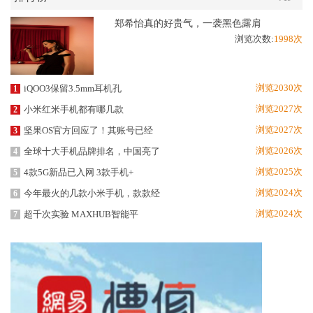
郑希怡真的好贵气，一袭黑色露肩
浏览次数:
1998次
浏览2030次
iQOO3保留3.5mm耳机孔
1
浏览2027次
小米红米手机都有哪几款
2
浏览2027次
坚果OS官方回应了！其账号已经
3
浏览2026次
全球十大手机品牌排名，中国亮了
4
浏览2025次
4款5G新品已入网 3款手机+
5
浏览2024次
今年最火的几款小米手机，款款经
6
浏览2024次
超千次实验 MAXHUB智能平
7