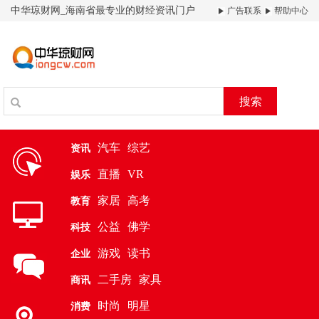
中华琼财网_海南省最专业的财经资讯门户
广告联系
帮助中心
搜索
汽车
综艺
资讯
直播
VR
娱乐
家居
高考
教育
公益
佛学
科技
游戏
读书
企业
二手房
家具
商讯
时尚
明星
消费