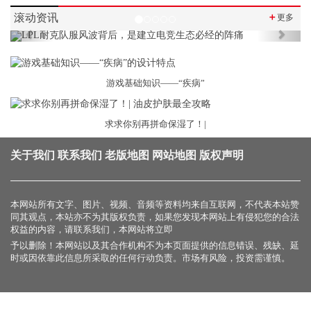
滚动资讯
＋
更多
Previous
Next
游戏基础知识——“疾病”
求求你别再拼命保湿了！|
关于我们
联系我们
老版地图
网站地图
版权声明
本网站所有文字、图片、视频、音频等资料均来自互联网，不代表本站赞
同其观点，本站亦不为其版权负责，如果您发现本网站上有侵犯您的合法
权益的内容，请联系我们，本网站将立即
予以删除！本网站以及其合作机构不为本页面提供的信息错误、残缺、延
时或因依靠此信息所采取的任何行动负责。市场有风险，投资需谨慎。