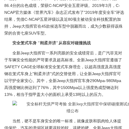
86.4分的出色成绩，荣获C-NCAP安全五星评级。2019年3月，C-
NCAP官方媒体《世界汽车》杂志正式发布了"2019年度安全车"评选
结果，凭借C-NCAP五星评级以及近80项主被动安全科技配置的加
持，Jeep大指挥官在45款候选车型中脱颖而出，成为少数获得该殊
荣的合资七座SUV车型。
安全笼式车身 "刚柔并济"从容应对碰撞挑战
全新Jeep大指挥官一系列亮眼的安全成绩背后，是广汽菲克对
于车辆安全性能的严苛要求及超高标准。全新Jeep大指挥官遵循了
SAFETY CAGE全球标准安全笼式车身理念，以超高强度及高强度
钢在笼式车身上"刚柔并济"式的交替使用，让全新Jeep大指挥官可
以守护全家安心。其中，全新Jeep大指挥官车身290Mpa-980Mpa
高强度钢比例达到了76%，其中1500Mpa以上强度热成型钢达到
13%，相当于指甲盖大小的面积上承受13吨以上的压力。
当然，硬不是车身安全的唯一标准，就像皮肤和肌肉给人体提
供保护，汽车的溃缩区就要该软的软，该硬的硬。全新Jeep大指挥