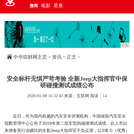
电影
星座
微商
广告
中华琼财网主页
>
资讯
> 正文 >
安全标杆无惧严苛考验 全新Jeep大指挥官中保
研碰撞测试成绩公布
2020-01-08 16:32:43
来源：互联网
阅读：14
近日，作为国内权威的汽车安全评测机构，中国保险汽车安全
指数管理中心公布了2019年第二批车型的碰撞测试成绩。自上市以
来便备受行业瞩目的全新Jeep大指挥官不负众望，以3项 G（优秀）