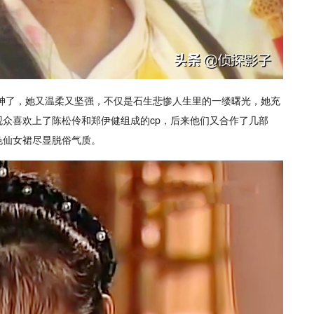
女神了，她又温柔又坚强，不仅是石生悲惨人生里的一缕曙光，她充
众喜欢上了陈松伶和郑伊健组成的cp，后来他们又合作了几部
色仙女裙尽显脱俗气质。