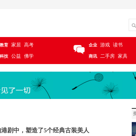
家居
高考
游戏
读书
教育
企业
公益
佛学
二手房
家具
科技
商讯
代的港剧中，塑造了5个经典古装美人