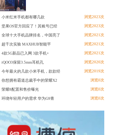
浏览2023次
小米红米手机都有哪几款
浏览2023次
坚果OS官方回应了！其账号已经
浏览2021次
全球十大手机品牌排名，中国亮了
浏览2021次
超千次实验 MAXHUB智能平
浏览2021次
4款5G新品已入网 3款手机+
浏览2020次
iQOO3保留3.5mm耳机孔
浏览2019次
今年最火的几款小米手机，款款经
浏览0次
你想拥有霸道总裁手中的荣耀X2
浏览0次
荣耀8配置和售价曝光
浏览0次
环绕年轻用户的需求 华为G9青