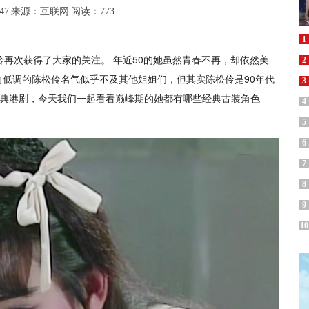
47
来源：互联网
阅读：773
1
再次获得了大家的关注。 年近50的她虽然青春不再，却依然美
2
低调的陈松伶名气似乎不及其他姐姐们，但其实陈松伶是90年代
3
多经典港剧，今天我们一起看看巅峰期的她都有哪些经典古装角色
4
5
6
7
8
9
10