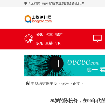
中华琼财网_海南省最专业的财经资讯门户
汽车
综艺
资讯
直播
VR
娱乐
中华琼财网主页
>
娱乐
> 正文 >
20岁的陈松伶，在90年