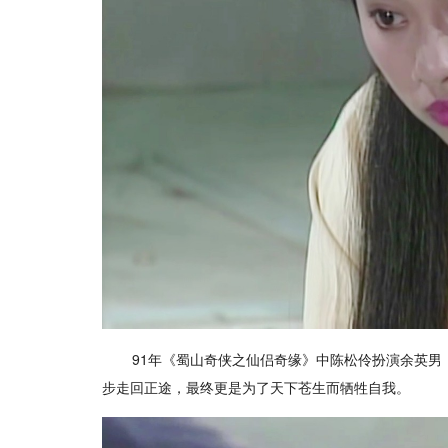
91年《蜀山奇侠之仙侣奇缘》中陈松伶扮演余英
步走回正途，最终更是为了天下苍生而牺牲自我。