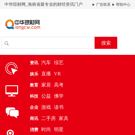
中华琼财网_海南省最专业的财经资讯门户
广告联系
帮助中心
搜索
汽车
综艺
资讯
直播
VR
娱乐
家居
高考
教育
公益
佛学
科技
游戏
读书
企业
二手房
家具
商讯
时尚
明星
消费