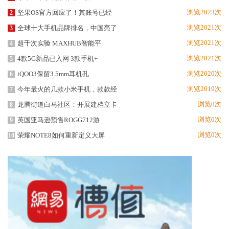
浏览2023次
坚果OS官方回应了！其账号已经
2
浏览2021次
全球十大手机品牌排名，中国亮了
3
浏览2021次
超千次实验 MAXHUB智能平
4
浏览2021次
4款5G新品已入网 3款手机+
5
浏览2020次
iQOO3保留3.5mm耳机孔
6
浏览2019次
今年最火的几款小米手机，款款经
7
浏览0次
龙腾街道白马社区：开展建档立卡
8
浏览0次
英国亚马逊预售ROGG712游
9
浏览0次
荣耀NOTE8如何重新定义大屏
10