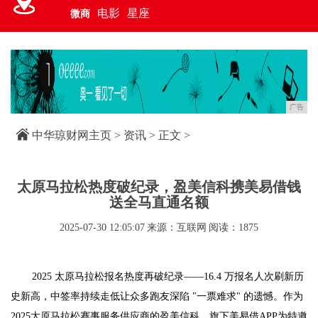
电影
星座
微商
广告
中华琼财网主页
>
资讯
> 正文 >
太原马拉松热度破纪录，盈美信科携美易借钱
送全马直通名额
2025-07-30 12:05:07
来源：互联网
阅读：1875
2025 太原马拉松报名热度再破纪录——16.4 万报名人次刷新历
史新高，中签率持续走低让众多跑友深陷 "一票难求" 的遗憾。作为
2025太原马拉松赛事服务供应商的盈美信科，旗下美易借APP为特邀