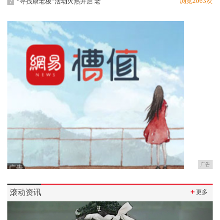
浏览2063次
“寻找康老板”活动火热开启 老
7
广告
滚动资讯
＋
更多
Previous
Next