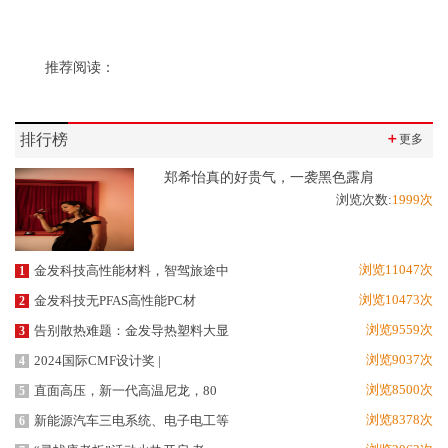
推荐阅读：
排行榜
＋
更多
郑希怡真的好贵气，一袭黑色露肩
浏览次数:
1999次
浏览11047次
金发科技高性能材料，智驾旅途中
1
浏览10473次
金发科技无PFAS高性能PC材
2
浏览9559次
告别散热难题：金发导热塑料大显
3
浏览9037次
2024国际CMF设计奖 |
4
浏览8500次
直面高压，新一代高温尼龙，80
5
浏览8378次
新能源汽车三电系统、电子电工等
6