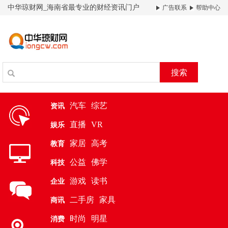
中华琼财网_海南省最专业的财经资讯门户
广告联系
帮助中心
搜索
汽车
综艺
资讯
直播
VR
娱乐
家居
高考
教育
公益
佛学
科技
游戏
读书
企业
二手房
家具
商讯
时尚
明星
消费