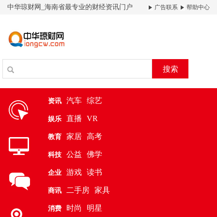
中华琼财网_海南省最专业的财经资讯门户
广告联系
帮助中心
搜索
汽车
综艺
资讯
直播
VR
娱乐
家居
高考
教育
公益
佛学
科技
游戏
读书
企业
二手房
家具
商讯
时尚
明星
消费