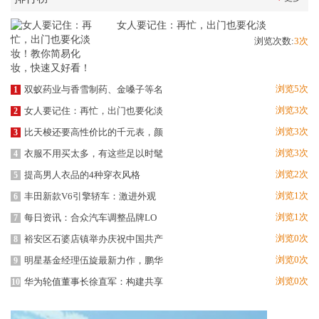
女人要记住：再忙，出门也要化淡
浏览次数:
3次
浏览5次
双蚁药业与香雪制药、金嗓子等名
1
浏览3次
女人要记住：再忙，出门也要化淡
2
浏览3次
比天梭还要高性价比的千元表，颜
3
浏览3次
衣服不用买太多，有这些足以时髦
4
浏览2次
提高男人衣品的4种穿衣风格
5
浏览1次
丰田新款V6引擎轿车：激进外观
6
浏览1次
每日资讯：合众汽车调整品牌LO
7
浏览0次
裕安区石婆店镇举办庆祝中国共产
8
浏览0次
明星基金经理伍旋最新力作，鹏华
9
浏览0次
华为轮值董事长徐直军：构建共享
10