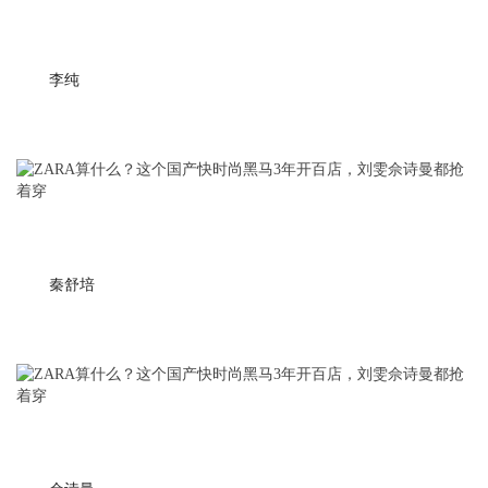
李纯
秦舒培