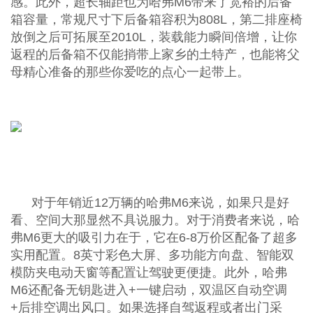
感。此外，超长轴距也为哈弗M6带来了宽裕的后备
箱容量，常规尺寸下后备箱容积为808L，第二排座椅
放倒之后可拓展至2010L，装载能力瞬间倍增，让你
返程的后备箱不仅能捎带上家乡的土特产，也能将父
母精心准备的那些你爱吃的点心一起带上。
对于年销近12万辆的哈弗M6来说，如果只是好
看、空间大那显然不具说服力。对于消费者来说，哈
弗M6更大的吸引力在于，它在6-8万价区配备了超多
实用配置。8英寸彩色大屏、多功能方向盘、智能双
模防夹电动天窗等配置让驾驶更便捷。此外，哈弗
M6还配备无钥匙进入+一键启动，双温区自动空调
+后排空调出风口。如果选择自驾返程或者出门采