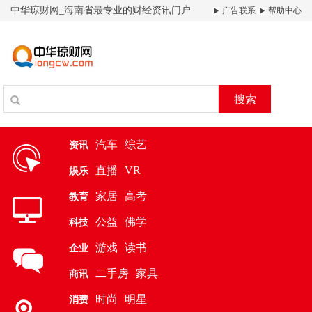
中华琼财网_海南省最专业的财经资讯门户
广告联系
帮助中心
搜索
汽车
综艺
资讯
直播
VR
娱乐
家居
高考
教育
公益
佛学
科技
游戏
读书
企业
二手房
家具
商讯
时尚
明星
消费