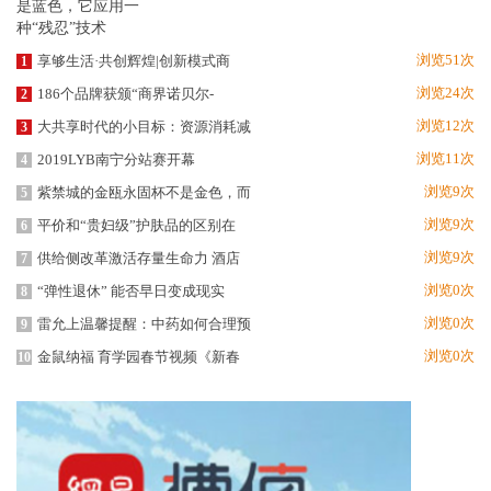
浏览51次
享够生活·共创辉煌|创新模式商
1
浏览24次
186个品牌获颁“商界诺贝尔-
2
浏览12次
大共享时代的小目标：资源消耗减
3
浏览11次
2019LYB南宁分站赛开幕
4
浏览9次
紫禁城的金瓯永固杯不是金色，而
5
浏览9次
平价和“贵妇级”护肤品的区别在
6
浏览9次
供给侧改革激活存量生命力 酒店
7
浏览0次
“弹性退休” 能否早日变成现实
8
浏览0次
雷允上温馨提醒：中药如何合理预
9
浏览0次
金鼠纳福 育学园春节视频《新春
10