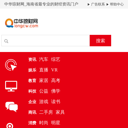
中华琼财网_海南省最专业的财经资讯门户
广告联系
帮助中心
搜索
汽车
综艺
资讯
直播
VR
娱乐
家居
高考
教育
公益
佛学
科技
游戏
读书
企业
二手房
家具
商讯
时尚
明星
消费