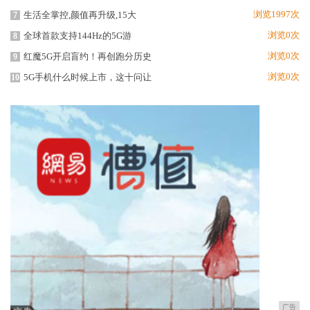
浏览1997次
生活全掌控,颜值再升级,15大
7
浏览0次
全球首款支持144Hz的5G游
8
浏览0次
红魔5G开启盲约！再创跑分历史
9
浏览0次
5G手机什么时候上市，这十问让
10
广告