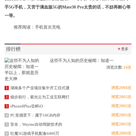
手5G手机，又苦于满血版5G的Mate30 Pro太贵的话，不妨再耐心等
一等。
推荐阅读：
手机首次充电
排行榜
＋
更多
这些不为人知的历史秘闻：知道一
浏览次数:
14次
浏览2004次
湖南多个产业项目集中开工仪式通
1
浏览2003次
稳步前行，紫光云为工业互联网打
2
浏览2003次
iPhone8Plus尝鲜iO
3
浏览2003次
PC党感受下：属于16GB内存
4
浏览2003次
安全，Waymo自动驾驶技术的
5
浏览2000次
红魔5G游戏手机配备6400万
6