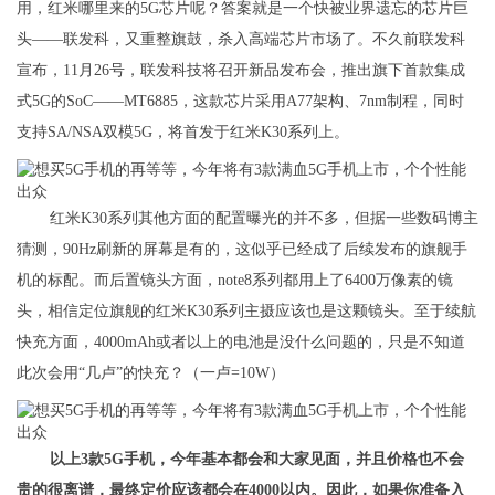
用，红米哪里来的5G芯片呢？答案就是一个快被业界遗忘的芯片巨
头——联发科，又重整旗鼓，杀入高端芯片市场了。不久前联发科
宣布，11月26号，联发科技将召开新品发布会，推出旗下首款集成
式5G的SoC——MT6885，这款芯片采用A77架构、7nm制程，同时
支持SA/NSA双模5G，将首发于红米K30系列上。
红米K30系列其他方面的配置曝光的并不多，但据一些数码博主
猜测，90Hz刷新的屏幕是有的，这似乎已经成了后续发布的旗舰手
机的标配。而后置镜头方面，note8系列都用上了6400万像素的镜
头，相信定位旗舰的红米K30系列主摄应该也是这颗镜头。至于续航
快充方面，4000mAh或者以上的电池是没什么问题的，只是不知道
此次会用“几卢”的快充？（一卢=10W）
以上3款5G手机，今年基本都会和大家见面，并且价格也不会
贵的很离谱，最终定价应该都会在4000以内。因此，如果你准备入