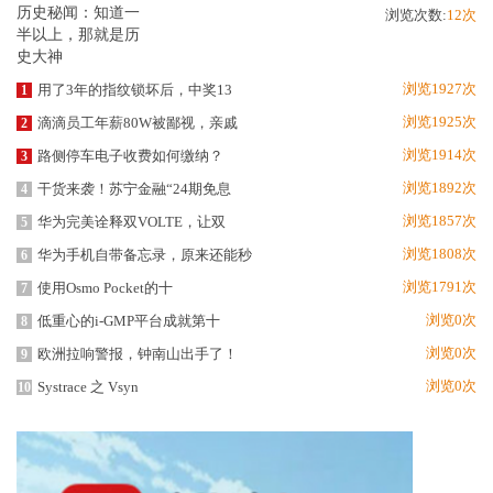
浏览次数:
12次
浏览1927次
用了3年的指纹锁坏后，中奖13
1
浏览1925次
滴滴员工年薪80W被鄙视，亲戚
2
浏览1914次
路侧停车电子收费如何缴纳？
3
浏览1892次
干货来袭！苏宁金融“24期免息
4
浏览1857次
华为完美诠释双VOLTE，让双
5
浏览1808次
华为手机自带备忘录，原来还能秒
6
浏览1791次
使用Osmo Pocket的十
7
浏览0次
低重心的i-GMP平台成就第十
8
浏览0次
欧洲拉响警报，钟南山出手了！
9
浏览0次
Systrace 之 Vsyn
10