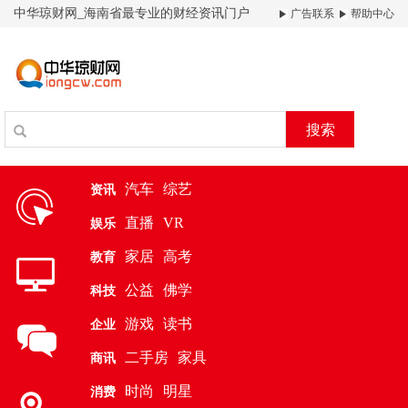
中华琼财网_海南省最专业的财经资讯门户
广告联系
帮助中心
搜索
汽车
综艺
资讯
直播
VR
娱乐
家居
高考
教育
公益
佛学
科技
游戏
读书
企业
二手房
家具
商讯
时尚
明星
消费