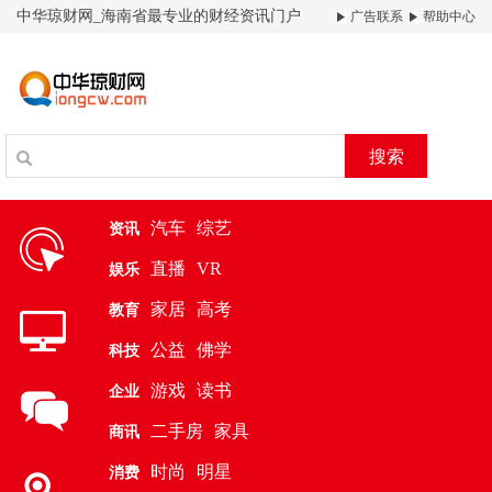
中华琼财网_海南省最专业的财经资讯门户
广告联系
帮助中心
搜索
汽车
综艺
资讯
直播
VR
娱乐
家居
高考
教育
公益
佛学
科技
游戏
读书
企业
二手房
家具
商讯
时尚
明星
消费