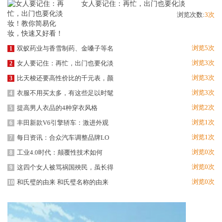
女人要记住：再忙，出门也要化淡
浏览次数:
3次
浏览5次
双蚁药业与香雪制药、金嗓子等名
1
浏览3次
女人要记住：再忙，出门也要化淡
2
浏览3次
比天梭还要高性价比的千元表，颜
3
浏览3次
衣服不用买太多，有这些足以时髦
4
浏览2次
提高男人衣品的4种穿衣风格
5
浏览1次
丰田新款V6引擎轿车：激进外观
6
浏览1次
每日资讯：合众汽车调整品牌LO
7
浏览0次
工业4.0时代：颠覆性技术如何
8
浏览0次
这四个女人被骂祸国殃民，虽长得
9
浏览0次
和氏璧的由来 和氏璧名称的由来
10