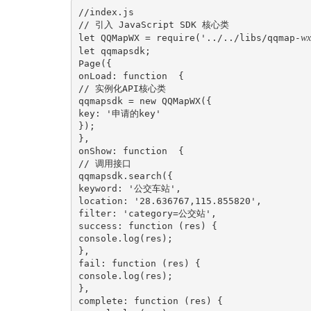
//index.js
// 引入 JavaScript SDK 核心类
let QQMapWX = require('../../libs/qqmap-
wx
let qqmapsdk;
Page({
onLoad: function  {
// 实例化API核心类
qqmapsdk = new QQMapWX({
key: '申请的key'
});
},
onShow: function  {
// 调用接口
qqmapsdk.search({
keyword: '公交车站',
location: '28.636767,115.855820',
filter: 'category=公交站',
success: function (res) {
console.log(res);
},
fail: function (res) {
console.log(res);
},
complete: function (res) {