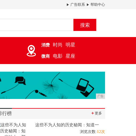
广告联系
帮助中心
搜索
时尚
明星
消费
电影
星座
微商
广告
排行榜
＋
更多
这些不为人知的历史秘闻：知道一
浏览次数:
12次