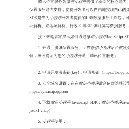
腾讯位置服务为
微信
小程序
提供了基础的标点能力
位置服务能力支持，使得开发者可以自由地实现自己的
SDK是专为
小程序
开发者提供的LBS数据服务工具包，
址解析、逆地址解析、行政区划和距离计算等数据服务
接下来笔者将展示如何通过
微信
小程序
JavaScri
1. 开通「腾讯位置服务」：在
微信
小程序
后台依次
钮，按照提示为您的
小程序
开通「腾讯位置服务」
2. 申请开发者密钥(key)：申请密钥（https://lbs.qq
.c
3. 安全域名设置：在在
微信
小程序
后台依次选择设置-
https://apis.map.qq
.com
4. 下载
微信
小程序
JavaScript SDK：
微信
小程序
Jav
jssdk1.2.zip）
5.
小程序
使用：