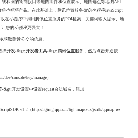
、线和圆的绘制接口等地图组件和位置展示、地图选点等地图API
微信
小程序
产品。在此基础上，腾讯位置服务
微信
小程序
JavaScript
可以在
小程序
中调用腾讯位置服务的POI检索、关键词输入提示、地
，让您的
小程序
更强大！
pt SDK获取附近公交的信息。
选择
开发-&gt;开发者工具-&gt;腾讯位置
服务，然后点击开通按
om
/dev/console/key/manage）
&gt;开发设置中设置request合法域名，添加
aScriptSDK v1.2（http://3gimg.qq
.com
/lightmap/xcx/jssdk/qqmap-
wx
-