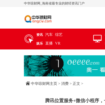
中华琼财网_海南省最专业的财经资讯门户
汽车
综艺
资讯
直播
VR
娱乐
中华琼财网主页
>
消费
> 正文 >
腾讯位置服务+微信小程序，