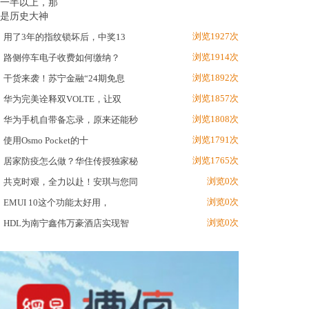
浏览1927次
用了3年的指纹锁坏后，中奖13
浏览1914次
路侧停车电子收费如何缴纳？
浏览1892次
干货来袭！苏宁金融“24期免息
浏览1857次
华为完美诠释双VOLTE，让双
浏览1808次
华为手机自带备忘录，原来还能秒
浏览1791次
使用Osmo Pocket的十
浏览1765次
居家防疫怎么做？华住传授独家秘
浏览0次
共克时艰，全力以赴！安琪与您同
浏览0次
EMUI 10这个功能太好用，
浏览0次
HDL为南宁鑫伟万豪酒店实现智