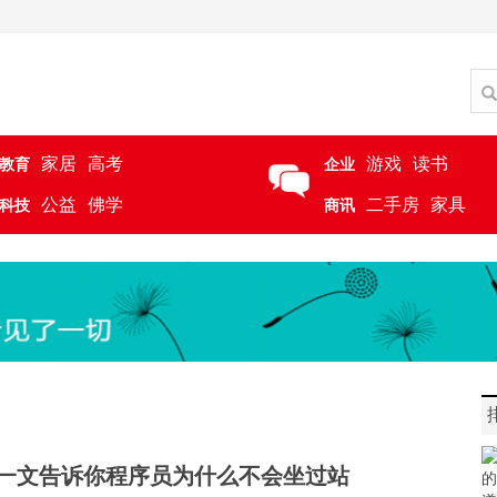
家居
高考
游戏
读书
教育
企业
公益
佛学
二手房
家具
科技
商讯
一文告诉你程序员为什么不会坐过站