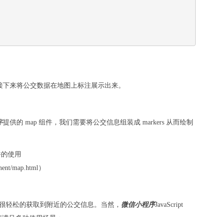
接下来将公交数据在地图上标注展示出来。
序
提供的 map 组件，我们需要将公交信息组装成 markers 从而绘制
件的使用
nent/map.html）
SDK可以很轻松的获取到附近的公交信息。当然，
微信
小程序
JavaScript