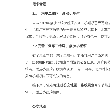
需求背景
2.1 「乘车二维码」
微信
小程序
自从2017年
微信
上线
小程序
以来，
小程序
已经迅速
中。
小程序
与线下场景的结合也日益紧密，其中，乘车
乘车，后扣费，无论
手机
是否联网，是否有信号，都可
2.2 完善「乘车二维码」
微信
小程序
有了最基本的「乘车二维码」功能对用户体验来说
了一些实用的功能，比如查询附近的公交信息、用户路
维码」
微信
小程序
在数据表现(如日活、留存、使用时长
微信
小程序
内不可或缺的角色。
接下来，笔者将通过
公交地图、路线规划
两个功能
SDK、
微信
小程序
插件。
公交地图