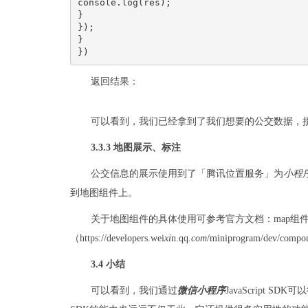
console.log(res);
}
});
}
})
返回结果：
可以看到，我们已经拿到了我们想要的公交数据，
3.3.3 地图展示、标注
公交信息的展示使用到了「腾讯位置服务」为
小程
到地图组件上。
关于地图组件的具体使用可参考官方文档：map组
（https://developers.wei
xi
n.qq
.com
/miniprogram/dev/compo
3.4 小结
可以看到，我们通过
微信
小程序
JavaScript 