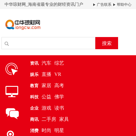
中华琼财网_海南省最专业的财经资讯门户
广告联系
帮助中心
搜索
汽车
综艺
资讯
直播
VR
娱乐
家居
高考
教育
公益
佛学
科技
游戏
读书
企业
二手房
家具
商讯
时尚
明星
消费