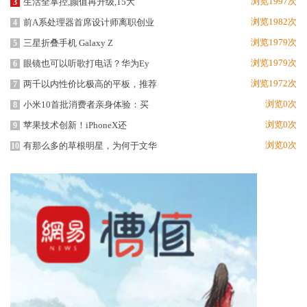
浏览1997次
生活全掌控,颜值再升级,15大
3
浏览1982次
前A系处理器首席设计师离职创业
4
浏览1979次
三星折叠手机 Galaxy Z
5
浏览1979次
眼镜也可以听歌打电话？华为Ey
6
浏览1972次
两千以内性价比极高的平板，推荐
7
浏览0次
小米10首批消费者亲身体验：买
8
浏览0次
苹果技术创新！iPhoneX还
9
浏览0次
有那么多的草根明星，为何于文华
10