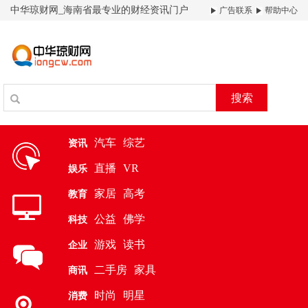
中华琼财网_海南省最专业的财经资讯门户
广告联系
帮助中心
搜索
汽车
综艺
资讯
直播
VR
娱乐
家居
高考
教育
公益
佛学
科技
游戏
读书
企业
二手房
家具
商讯
时尚
明星
消费