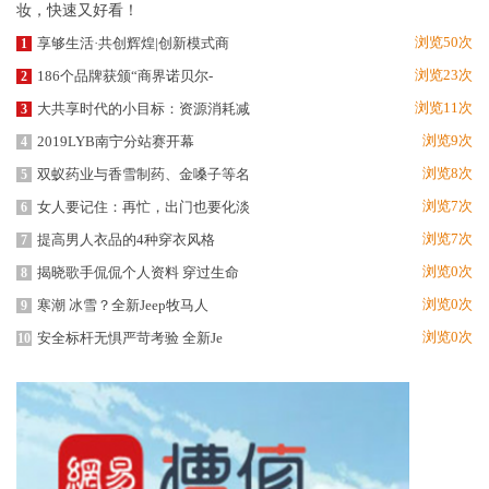
浏览50次
享够生活·共创辉煌|创新模式商
1
浏览23次
186个品牌获颁“商界诺贝尔-
2
浏览11次
大共享时代的小目标：资源消耗减
3
浏览9次
2019LYB南宁分站赛开幕
4
浏览8次
双蚁药业与香雪制药、金嗓子等名
5
浏览7次
女人要记住：再忙，出门也要化淡
6
浏览7次
提高男人衣品的4种穿衣风格
7
浏览0次
揭晓歌手侃侃个人资料 穿过生命
8
浏览0次
寒潮 冰雪？全新Jeep牧马人
9
浏览0次
安全标杆无惧严苛考验 全新Je
10