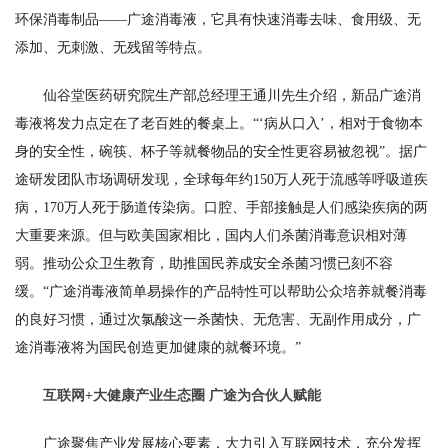
环保消毒制品——广途消毒液，它具有快速消毒去味、食用级、无
添加、无刺激、无残留等特点。
仙谷堂医药研究院生产部总经理王通川先生介绍，新品广途消
毒液将发力点定在了老百姓的餐桌上。“‘病从口入’，相对于食物本
身的安全性，碗筷、杯子等就餐物品的安全性更容易被忽视”。据广
途研发团队市场调研发现，全球每年约150万人死于流感等呼吸道疾
病，170万人死于肠道传染病。口腔、手部接触是人们感染疾病的两
大重要来源。但与欧美国家相比，国内人们杀菌消毒意识相对薄
弱。推动公众卫生教育，助推国民养成安全杀菌习惯已刻不容
缓。“广途消毒液简单易操作的产品特性可以帮助公众培养就餐消毒
的良好习惯，通过次氯酸这一杀菌快、无危害、无副作用成分，广
途消毒液将为国民创造更加健康的就餐环境。”
互联网+大健康产业生态圈 广途为合伙人赋能
广途聚焦产业发展核心要素，大力引入互联网技术，充分发挥